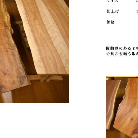
サイズ
仕上げ
価格
躍動感のあるＹ
で長さも幅も取