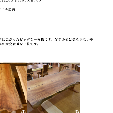
Ｌ2220ｘＤ1100ｘＨ700
オイル塗装
字に広がったビッグな一枚板です。Ｙ字の板は数も少ない中
れた大変貴重な一枚です。