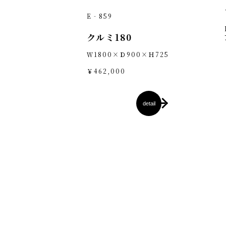
E‐859
クルミ180
Ｗ1800×Ｄ900×Ｈ725
￥462,000
detail