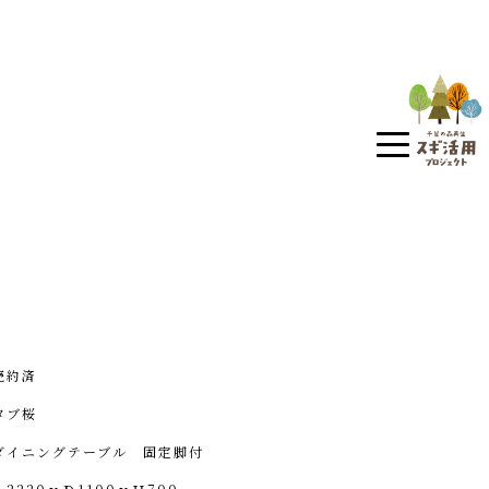
売約済
タブ桜
ダイニングテーブル 固定脚付