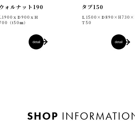
ウォルナット190
タブ150
L1900ｘＤ900ｘＨ
Ｌ1500×Ｄ890×H730×
700（t50㎜）
Ｔ50
detail
detail
SHOP
INFORMATIO