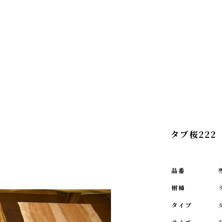
タブ桜222
品番
樹種
タイプ