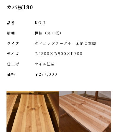
カバ桜180
品番
NO.7
樹種
樺桜（カバ桜）
タイプ
ダイニングテーブル 固定２本脚
サイズ
Ｌ1800×Ｄ900×H700
仕上げ
オイル塗装
価格
￥297,000