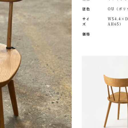
塗色
OU（ポリ
サイ
W54.4×
ズ
AH65）
価格