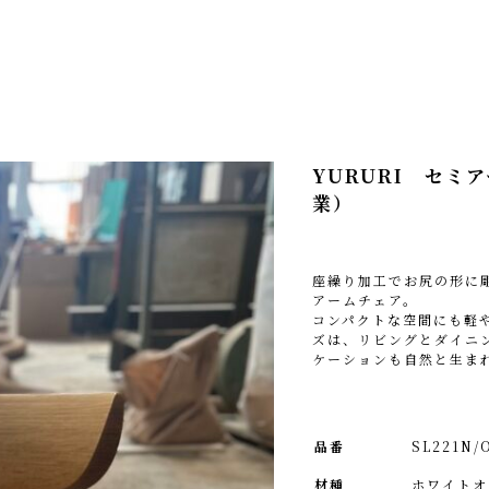
YURURI セミ
業）
座繰り加工でお尻の形に
アームチェア。
コンパクトな空間にも軽や
ズは、リビングとダイニ
ケーションも自然と生ま
品番
SL221N/
材種
ホワイトオ