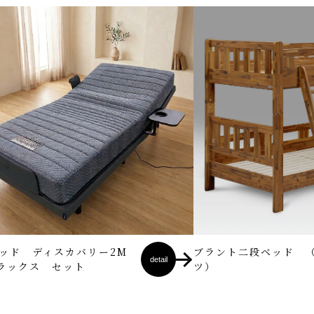
ッド ディスカバリー2M
ブラント二段ベッド 
detail
ラックス セット
ツ）