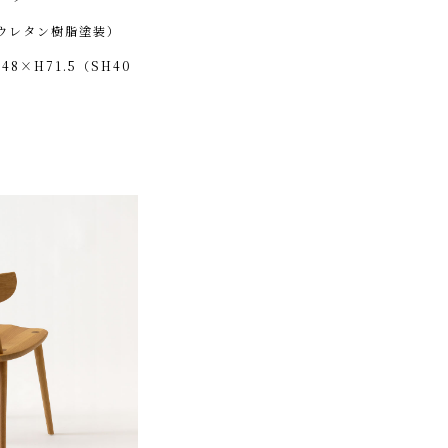
ウレタン樹脂塗装）
D48×H71.5（SH40