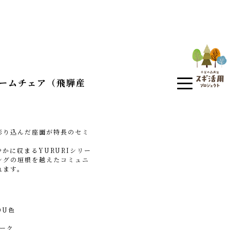
アームチェア（飛騨産
彫り込んだ座面が特長のセミ
かに収まるYURURIシリー
ングの垣根を越えたコミュニ
れます。
OU色
ーク