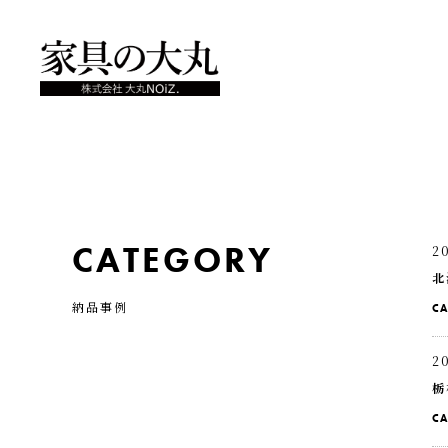
CATEGORY
2
北
納品事例
C
2
栃
C