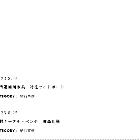
023.8.26
海道旭川家具 特注サイドボード
納品事例
ATEGORY：
023.8.25
材テーブル・ベンチ 脚高仕様
納品事例
ATEGORY：