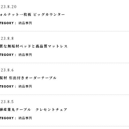
023.8.20
ォルナット一枚板 ビッグカウンター
納品事例
ATEGORY：
023.8.8
質な無垢材ベッドと高品質マットレス
納品事例
ATEGORY：
023.8.6
桜材 引出付きオーダーテーブル
納品事例
ATEGORY：
023.8.5
騨産業丸テーブル クレセントチェア
納品事例
ATEGORY：