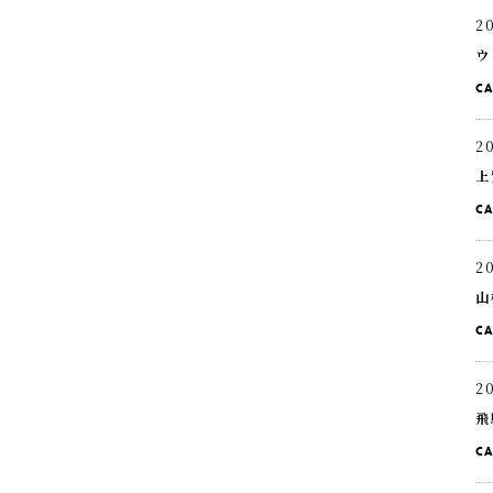
2
ウ
C
2
上
C
2
山
C
2
飛
C