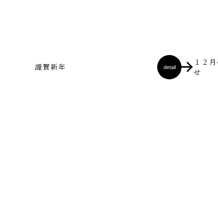
１２月
謹賀新年
detail
せ