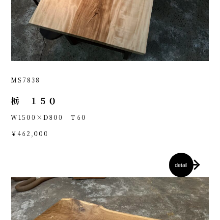
MS7838
栃 １５０
W1500×D800 Ｔ60
￥462,000
detail