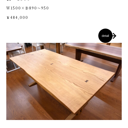
W1500×Ｄ890～950
￥484,000
detail