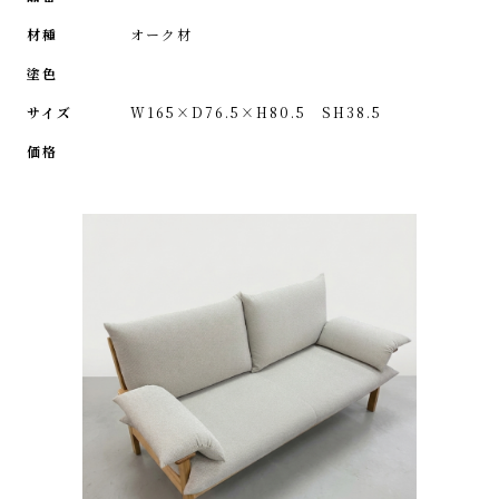
材種
オーク材
塗色
サイズ
W165×D76.5×H80.5 SH38.5
価格