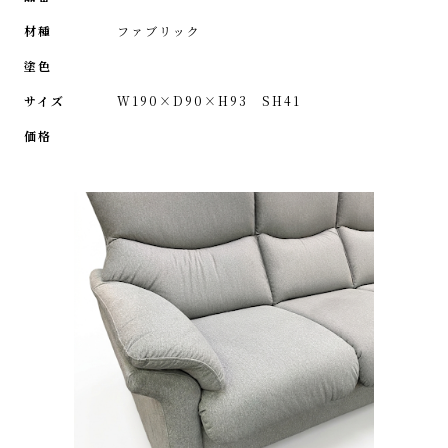
材種
ファブリック
塗色
サイズ
W190×D90×H93 SH41
価格