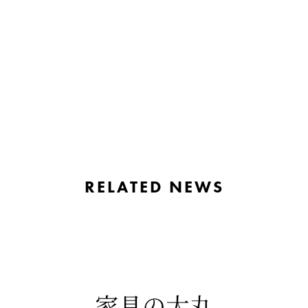
https://www.tiktok.com/@kagunodaimaru_1913
_t=ZS-90TWTssN6SSF&r=1
RELATED NEWS