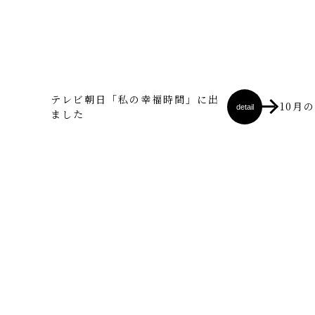
テレビ朝日「私の幸福時間」に出
10月
detail
ました